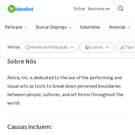
Entrar
Inscreva-se
ONG (SETOR SOCIAL)
Akhra, Inc.
Participar
Buscar Emprego
Voluntariar
Anunciar
Cambridge, MA
|
akhra.org
Filtros
Idioma da Publicação
Causas
Tipo
Sobre Nós
Akhra, Inc. is dedicated to the use of the performing and
visual arts as tools to break down perceived boundaries
between people, cultures, and art forms throughout the
world.
Causas incluem: