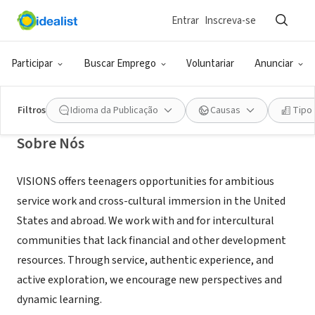
Entrar
Inscreva-se
ONG (SETOR SOCIAL)
Visions Service Adventures
Participar
Buscar Emprego
Voluntariar
Anunciar
Bozeman, MT
|
www.VisionsServiceAdventures.com
Filtros
Idioma da Publicação
Causas
Tipo
Sobre Nós
VISIONS offers teenagers opportunities for ambitious
service work and cross-cultural immersion in the United
States and abroad. We work with and for intercultural
communities that lack financial and other development
resources. Through service, authentic experience, and
active exploration, we encourage new perspectives and
dynamic learning.