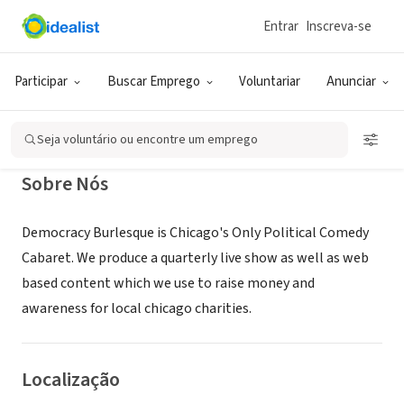
Entrar
Inscreva-se
ONG (SETOR SOCIAL)
Democracy Burlesque
Participar
Buscar Emprego
Voluntariar
Anunciar
Chicago, IL
|
www.democracyburlesque.com
Seja voluntário ou encontre um emprego
Sobre Nós
Democracy Burlesque is Chicago's Only Political Comedy
Cabaret. We produce a quarterly live show as well as web
based content which we use to raise money and
awareness for local chicago charities.
Localização