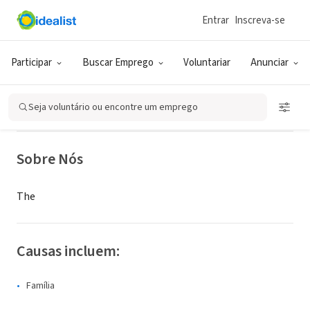
Entrar
Inscreva-se
ONG (SETOR SOCIAL)
Goodwill GoodGuides Serving
Participar
Buscar Emprego
Voluntariar
Anunciar
Northwest OH and Northeast PA
Seja voluntário ou encontre um emprego
Erie, PA
|
www.goodwillerie.org
Sobre Nós
The
Causas incluem:
Família