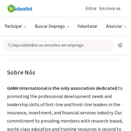
Entrar
Inscreva-se
ONG (SETOR SOCIAL)
GAMA International
Participar
Buscar Emprego
Voluntariar
Anunciar
Falls Church, VA
|
www.gamaweb.com
Seja voluntário ou encontre um emprego
Sobre Nós
GAMA International is the only association dedicated
to
promoting the professional development needs and
leadership skills of first-line and front-line leaders in the
insurance, investment, and financial services industry. Our
commitment to providing members with research-based,
world-class education and training resources is second to