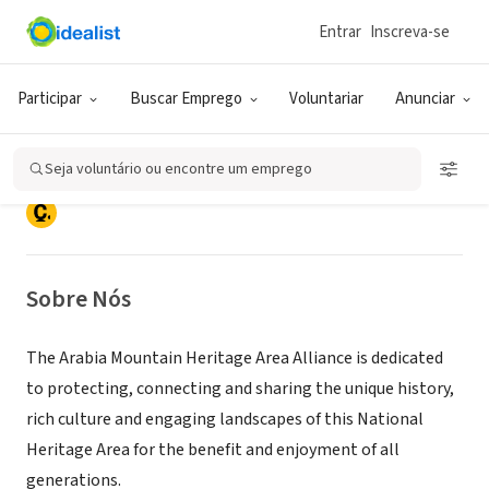
Entrar
Inscreva-se
ONG (SETOR SOCIAL)
Arabia Mountain Heritage Area
Participar
Buscar Emprego
Voluntariar
Anunciar
Alliance
Seja voluntário ou encontre um emprego
Lithonia, GA
|
www.arabiaalliance.org
Sobre Nós
The Arabia Mountain Heritage Area Alliance is dedicated
to protecting, connecting and sharing the unique history,
rich culture and engaging landscapes of this National
Heritage Area for the benefit and enjoyment of all
generations.