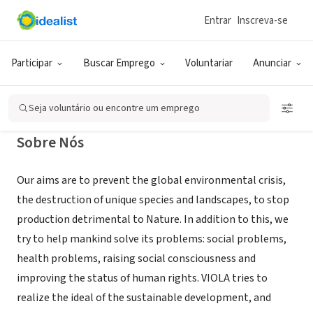
Entrar
Inscreva-se
ONG (SETOR SOCIAL)
NGO VIOLA
Participar
Buscar Emprego
Voluntariar
Anunciar
Bryansk, XA, Rússia
|
ngo-viola.rbcmail.ru
Seja voluntário ou encontre um emprego
Sobre Nós
Our aims are to prevent the global environmental crisis,
the destruction of unique species and landscapes, to stop
production detrimental to Nature. In addition to this, we
try to help mankind solve its problems: social problems,
health problems, raising social consciousness and
improving the status of human rights. VIOLA tries to
realize the ideal of the sustainable development, and