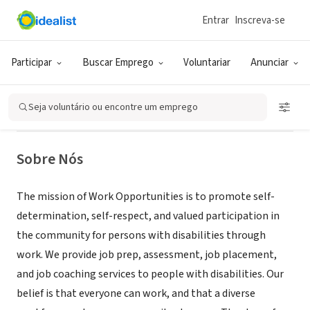
Entrar
Inscreva-se
ONG (SETOR SOCIAL)
Work Opportunities of Whatcom
Participar
Buscar Emprego
Voluntariar
Anunciar
County
Seja voluntário ou encontre um emprego
Bellingham, WA
|
www.workopportunities.org
Sobre Nós
The mission of Work Opportunities is to promote self-
determination, self-respect, and valued participation in
the community for persons with disabilities through
work. We provide job prep, assessment, job placement,
and job coaching services to people with disabilities. Our
belief is that everyone can work, and that a diverse