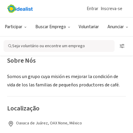
Entrar
Inscreva-se
ONG (SETOR SOCIAL)
Coffee Kids Mexico
Participar
Buscar Emprego
Voluntariar
Anunciar
Oaxaca de Juárez, OAX, México
Seja voluntário ou encontre um emprego
Sobre Nós
Somos un grupo cuya misión es mejorar la condición de
vida de los las familias de pequeños productores de café.
Localização
Oaxaca de Juárez, OAX None, México