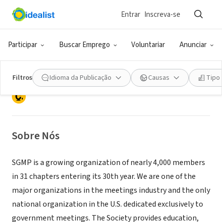
Entrar
Inscreva-se
ONG (SETOR SOCIAL)
Society of Government Meeting
Participar
Buscar Emprego
Voluntariar
Anunciar
Professionals
Filtros
Idioma da Publicação
Causas
Tipo
Alexandria, VA
|
www.sgmp.org
Sobre Nós
SGMP is a growing organization of nearly 4,000 members
in 31 chapters entering its 30th year. We are one of the
major organizations in the meetings industry and the only
national organization in the U.S. dedicated exclusively to
government meetings. The Society provides education,