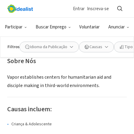
Entrar
Inscreva-se
ONG (SETOR SOCIAL)
Vapor Sports Ministries
Participar
Buscar Emprego
Voluntariar
Anunciar
Birmingham, AL
|
www.vaporsports.org
Filtros
Idioma da Publicação
Causas
Tipo
Sobre Nós
Vapor establishes centers for humanitarian aid and
disciple making in third-world environments.
Causas incluem:
Criança & Adolescente