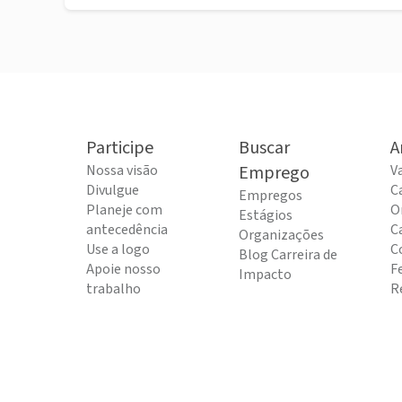
Participe
Buscar
A
Nossa visão
Emprego
V
Divulgue
C
Empregos
Planeje com
O
Estágios
antecedência
C
Organizações
Use a logo
C
Blog Carreira de
Apoie nosso
F
Impacto
trabalho
R