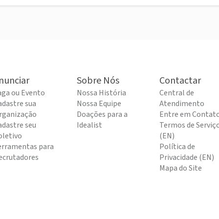
nunciar
Sobre Nós
Contactar
aga ou Evento
Nossa História
Central de
adastre sua
Nossa Equipe
Atendimento
rganização
Doações para a
Entre em Contat
adastre seu
Idealist
Termos de Serviç
oletivo
(EN)
erramentas para
Política de
ecrutadores
Privacidade (EN)
Mapa do Site