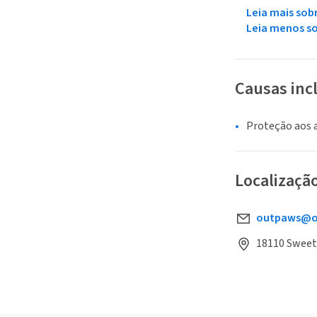
Leia mais sob
Leia menos s
Causas inc
Proteção aos 
Localizaçã
outpaws@o
18110 Sweet