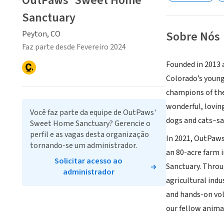
OutPaws' Sweet Home
Sanctuary
Sobre Nós
Peyton, CO
Faz parte desde Fevereiro 2024
Founded in 2013 
Colorado’s young 
champions of the
wonderful, lovin
Você faz parte da equipe de OutPaws'
dogs and cats–s
Sweet Home Sanctuary? Gerencie o
perfil e as vagas desta organização
In 2021, OutPaws
tornando-se um administrador.
an 80-acre farm 
Solicitar acesso ao
Sanctuary. Throu
administrador
agricultural ind
and hands-on vol
our fellow anima