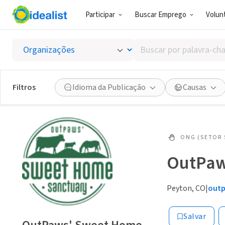
Participar
Buscar Emprego
Volunt
Buscar
por
palavra-
chave,
Filtros
Idioma da Publicação
Causas
habilidades
ou
interesses
ONG (SETOR 
OutPaw
Peyton, CO
|
outp
Salvar