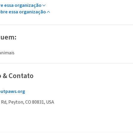
re essa organização
obre essa organização
luem:
animais
o & Contato
utpaws.org
 Rd, Peyton, CO 80831, USA