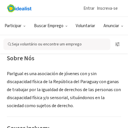
Entrar
Inscreva-se
ONG (SETOR SOCIAL)
ParIgual
Participar
Buscar Emprego
Voluntariar
Anunciar
XA, Paraguai
|
www.parigual.org
Seja voluntário ou encontre um emprego
Sobre Nós
ParIgual es una asociación de jóvenes con y sin
discapacidad física de la República del Paraguay con ganas
de trabajar por la igualdad de derechos de las personas con
discapacidad física y/o sensorial, situándonos en la
sociedad como sujetos de derecho.