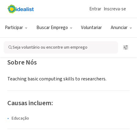
Entrar
Inscreva-se
ONG (SETOR SOCIAL)
Software Carpentry Foundation
Participar
Buscar Emprego
Voluntariar
Anunciar
Austin, TX
|
software-carpentry.org
Seja voluntário ou encontre um emprego
Sobre Nós
Teaching basic computing skills to researchers.
Causas incluem:
Educação