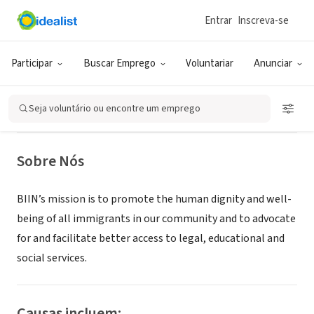
Entrar
Inscreva-se
ONG (SETOR SOCIAL)
Brazos Interfaith Immigration
Participar
Buscar Emprego
Voluntariar
Anunciar
Network
Seja voluntário ou encontre um emprego
Bryan, TX
|
brazosimmigration.com/
Sobre Nós
BIIN’s mission is to promote the human dignity and well-
being of all immigrants in our community and to advocate
for and facilitate better access to legal, educational and
social services.
Causas incluem: