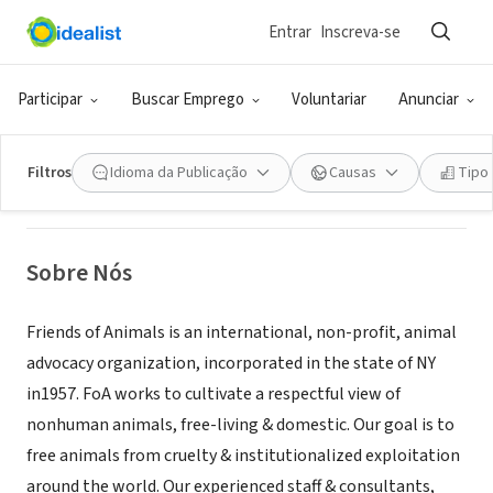
Entrar
Inscreva-se
ONG (SETOR SOCIAL)
Friends of Animals
Participar
Buscar Emprego
Voluntariar
Anunciar
Darien, CT
|
www.friendsofanimals.org
Filtros
Idioma da Publicação
Causas
Tipo
Sobre Nós
Friends of Animals is an international, non-profit, animal
advocacy organization, incorporated in the state of NY
in1957. FoA works to cultivate a respectful view of
nonhuman animals, free-living & domestic. Our goal is to
free animals from cruelty & institutionalized exploitation
around the world. Our experienced staff & consultants,