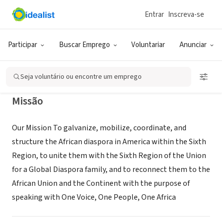
Entrar
Inscreva-se
ONG (SETOR SOCIAL)
AU SIXTH REGION USA FOUNDATION
Participar
Buscar Emprego
Voluntariar
Anunciar
Stone Mountain, GA
|
au6rusa.org/
Seja voluntário ou encontre um emprego
Missão
Our Mission To galvanize, mobilize, coordinate, and
structure the African diaspora in America within the Sixth
Region, to unite them with the Sixth Region of the Union
for a Global Diaspora family, and to reconnect them to the
African Union and the Continent with the purpose of
speaking with One Voice, One People, One Africa