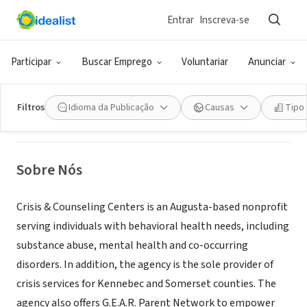
Entrar
Inscreva-se
ONG (SETOR SOCIAL)
Crisis & Counseling Centers - Maine
Participar
Buscar Emprego
Voluntariar
Anunciar
Augusta, ME
|
crisisandcounseling.org/
Filtros
Idioma da Publicação
Causas
Tipo
Sobre Nós
Crisis & Counseling Centers is an Augusta-based nonprofit
serving individuals with behavioral health needs, including
substance abuse, mental health and co-occurring
disorders. In addition, the agency is the sole provider of
crisis services for Kennebec and Somerset counties. The
agency also offers G.E.A.R. Parent Network to empower