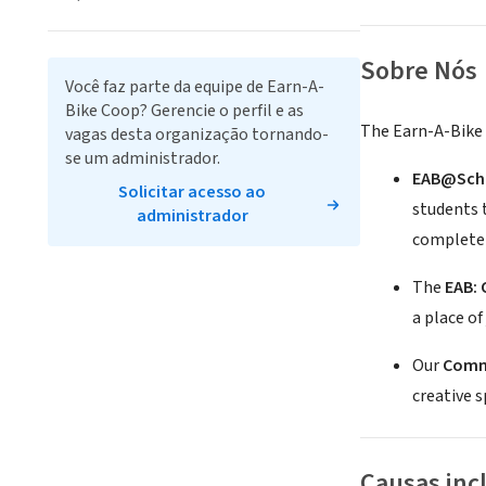
Sobre Nós
Você faz parte da equipe de Earn-A-
Bike Coop? Gerencie o perfil e as
The Earn-A-Bike 
vagas desta organização tornando-
se um administrador.
EAB@Sch
Solicitar acesso ao
students 
administrador
complete 
The
EAB: 
a place of
Our
Comm
creative s
Causas inc