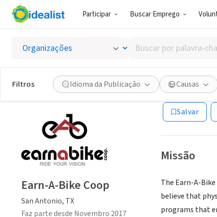
Participar
Buscar Emprego
Volunt
ONG (SETOR 
Buscar
Earn-A
por
palavra-
chave,
Filtros
Idioma da Publicação
Causas
San Antonio, TX
|
habilidades
ou
Salvar
interesses
Missão
Earn-A-Bike Coop
The Earn-A-Bike 
believe that phys
San Antonio, TX
programs that em
Faz parte desde Novembro 2017