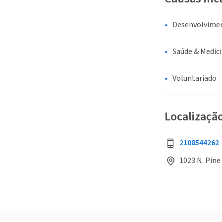
Desenvolvime
Saúde & Medic
Voluntariado
Localizaçã
2108544262
1023 N. Pine