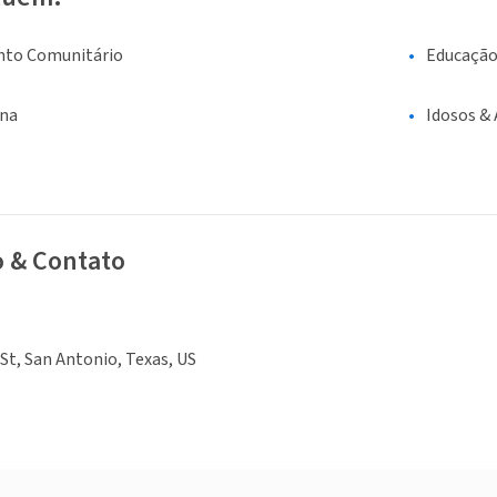
nto Comunitário
Educaçã
ina
Idosos &
o & Contato
 St, San Antonio, Texas, US