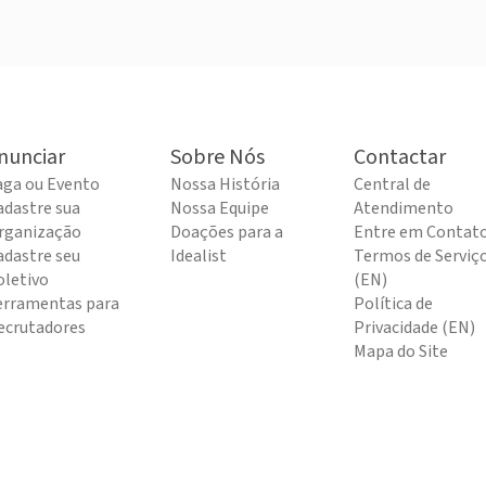
nunciar
Sobre Nós
Contactar
aga ou Evento
Nossa História
Central de
adastre sua
Nossa Equipe
Atendimento
rganização
Doações para a
Entre em Contat
adastre seu
Idealist
Termos de Serviç
oletivo
(EN)
erramentas para
Política de
ecrutadores
Privacidade (EN)
Mapa do Site