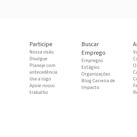
Participe
Buscar
A
Nossa visão
Emprego
V
Divulgue
C
Empregos
Planeje com
O
Estágios
antecedência
C
Organizações
Use a logo
C
Blog Carreira de
Apoie nosso
F
Impacto
trabalho
R