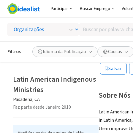
Participar
Buscar Emprego
Volunt
ONG (SETOR 
Buscar
Latin A
por
palavra-
chave,
Filtros
Idioma da Publicação
Causas
Pasadena, CA
|
la
habilidades
ou
Salvar
interesses
Latin American Indigenous
Ministries
Sobre Nós
Pasadena, CA
Faz parte desde Janeiro 2010
Latin American I
in Latin America,
them improve the