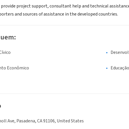
 provide project support, consultant help and technical assistanc
porters and sources of assistance in the developed countries.
luem:
ívico
Desenvol
nto Econômico
Educaçã
o
noll Ave, Pasadena, CA 91106, United States