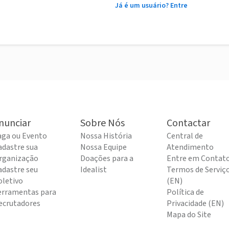
Já é um usuário? Entre
nunciar
Sobre Nós
Contactar
aga ou Evento
Nossa História
Central de
adastre sua
Nossa Equipe
Atendimento
rganização
Doações para a
Entre em Contat
adastre seu
Idealist
Termos de Serviç
oletivo
(EN)
erramentas para
Política de
ecrutadores
Privacidade (EN)
Mapa do Site