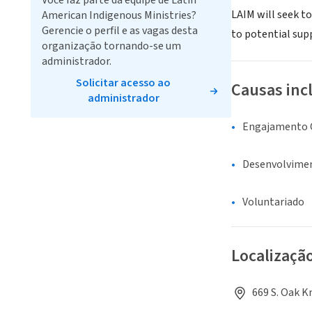
Você faz parte da equipe de Latin
LAIM will seek to
American Indigenous Ministries?
Gerencie o perfil e as vagas desta
to potential sup
organização tornando-se um
administrador.
Solicitar acesso ao
Causas inc
administrador
Engajamento C
Desenvolvime
Voluntariado
Localizaçã
669 S. Oak K