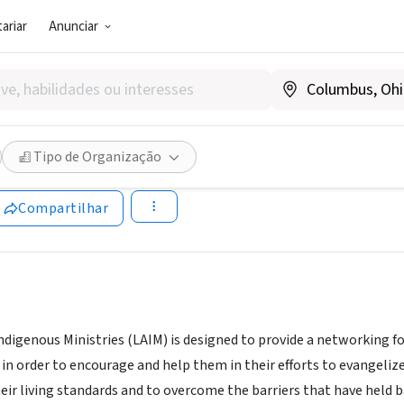
ariar
Anunciar
SOCIAL)
merican Indigenous Ministrie
Tipo de Organização
tinamericanindigenousministries.org/
Compartilhar
ndigenous Ministries (LAIM) is designed to provide a networking fo
 in order to encourage and help them in their efforts to evangeliz
ir living standards and to overcome the barriers that have hel