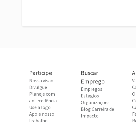
Participe
Buscar
A
Nossa visão
Emprego
V
Divulgue
C
Empregos
Planeje com
O
Estágios
antecedência
C
Organizações
Use a logo
C
Blog Carreira de
Apoie nosso
F
Impacto
trabalho
R