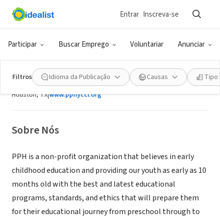
Entrar
Inscreva-se
ONG (SETOR SOCIAL)
Participar
Buscar Emprego
Voluntariar
Anunciar
PPh Youth & Child Care Foundation
Inc.
Filtros
Idioma da Publicação
Causas
Tipo
Houston, TX
|
www.pphyccf.org
Sobre Nós
PPH is a non-profit organization that believes in early
childhood education and providing our youth as early as 10
months old with the best and latest educational
programs, standards, and ethics that will prepare them
for their educational journey from preschool through to