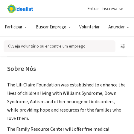
Entrar
Inscreva-se
ONG (SETOR SOCIAL)
The Lili Claire Foundation Family
Participar
Buscar Emprego
Voluntariar
Anunciar
Resource Center
Seja voluntário ou encontre um emprego
Las Vegas, NV
|
www.liliclairefoundation.org
Sobre Nós
The Lili Claire Foundation was established to enhance the
lives of children living with Williams Syndrome, Down
Syndrome, Autism and other neurogenetic disorders,
while providing hope and resources for the families who
love them.
The Family Resource Center will offer free medical