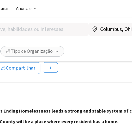
ariar
Anunciar
SOCIAL)
rs Ending Homelessness
Tipo de Organização
www.partnersendinghomelessness.org
Compartilhar
rs Ending Homelessness leads a strong and stable system of c
 County will be a place where every resident has a home.