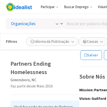
Participar
Buscar Emprego
Volunt
ONG (SETOR 
Buscar
Partne
por
palavra-
chave,
Filtros
Idioma da Publicação
Causas
Greensboro, NC
|
habilidades
ou
Salvar
interesses
Partners Ending
Homelessness
Sobre Nós
Greensboro, NC
Faz parte desde Maio 2016
Mission: Partne
Vision: Guilford