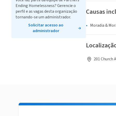
Você faz parte da equipe de Partners
Ending Homelessness? Gerencie o
Causas inc
perfil e as vagas desta organização
tornando-se um administrador.
Solicitar acesso ao
Moradia & Mor
administrador
Localizaçã
201 Church A