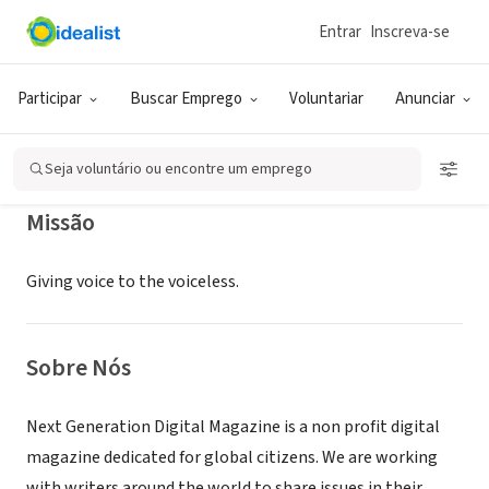
Entrar
Inscreva-se
ONG (SETOR SOCIAL)
Next Generation Digital Magazine
Participar
Buscar Emprego
Voluntariar
Anunciar
Medan, XA, Indonesia
|
www.nextgenmag.org
Seja voluntário ou encontre um emprego
Missão
Giving voice to the voiceless.
Sobre Nós
Next Generation Digital Magazine is a non profit digital
magazine dedicated for global citizens. We are working
with writers around the world to share issues in their