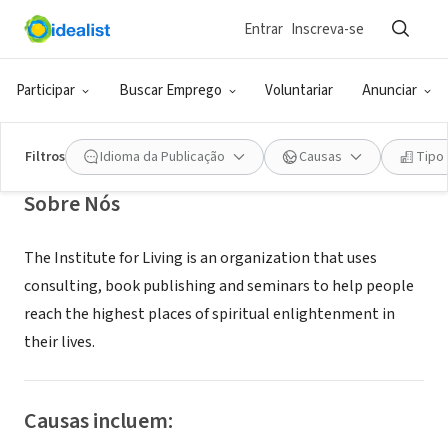
Entrar
Inscreva-se
ONG (SETOR SOCIAL)
The Institute for Living
Participar
Buscar Emprego
Voluntariar
Anunciar
Lewis Center, OH
|
www.theinstituteforliving.com
Filtros
Idioma da Publicação
Causas
Tipo
Sobre Nós
The Institute for Living is an organization that uses
consulting, book publishing and seminars to help people
reach the highest places of spiritual enlightenment in
their lives.
Causas incluem: