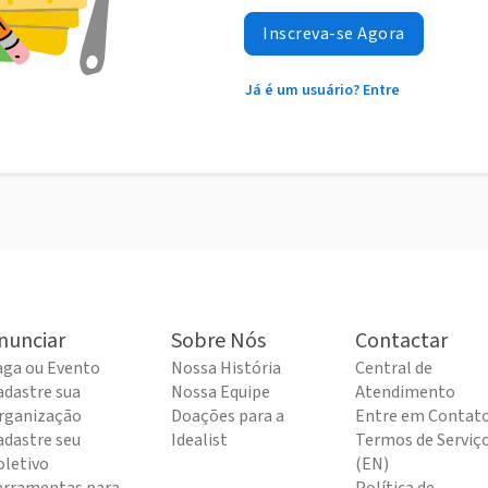
Inscreva-se Agora
Já é um usuário? Entre
nunciar
Sobre Nós
Contactar
aga ou Evento
Nossa História
Central de
adastre sua
Nossa Equipe
Atendimento
rganização
Doações para a
Entre em Contat
adastre seu
Idealist
Termos de Serviç
oletivo
(EN)