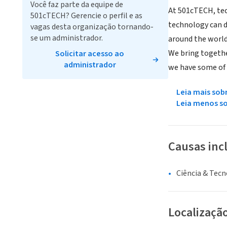
Você faz parte da equipe de
At 501cTECH, tech
501cTECH? Gerencie o perfil e as
technology can d
vagas desta organização tornando-
se um administrador.
around the world.
We bring togethe
Solicitar acesso ao
administrador
we have some of 
Leia mais sob
Leia menos s
Causas inc
Ciência & Tecn
Localizaçã