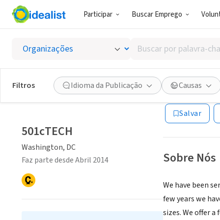
Participar
Buscar Emprego
Volunt
ONG (SETOR 
Buscar
501cTE
por
palavra-
chave,
Filtros
Idioma da Publicação
Causas
Washington, DC
|
habilidades
ou
Salvar
interesses
501cTECH
Washington, DC
Sobre Nós
Faz parte desde Abril 2014
We have been ser
few years we have
sizes. We offer a