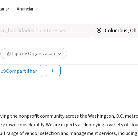
ariar
Anunciar
SOCIAL)
CH
Tipo de Organização
www.501ctech.org
Compartilhar
ving the nonprofit community across the Washington, D.C. metrop
 grown considerably. We are experts at deploying a variety of clou
 full range of vendor selection and management services, including 