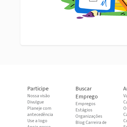
Participe
Buscar
A
Nossa visão
Emprego
V
Divulgue
C
Empregos
Planeje com
O
Estágios
antecedência
C
Organizações
Use a logo
C
Blog Carreira de