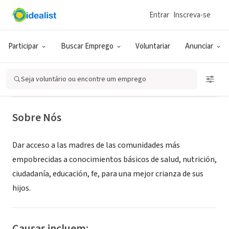
Entrar
Inscreva-se
ONG (SETOR SOCIAL)
Red para el Desarrollo Integral del
Participar
Buscar Emprego
Voluntariar
Anunciar
Niño y la Familia
Seja voluntário ou encontre um emprego
Buenos Aires, C, Argentina
|
www.redinfa.org
Sobre Nós
Dar acceso a las madres de las comunidades más
empobrecidas a conocimientos básicos de salud, nutrición,
ciudadanía, educación, fe, para una mejor crianza de sus
hijos.
Causas incluem: