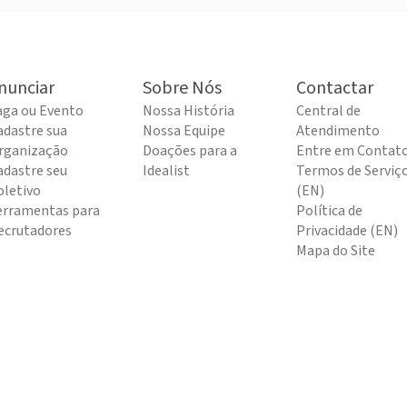
nunciar
Sobre Nós
Contactar
aga ou Evento
Nossa História
Central de
adastre sua
Nossa Equipe
Atendimento
rganização
Doações para a
Entre em Contat
adastre seu
Idealist
Termos de Serviç
oletivo
(EN)
erramentas para
Política de
ecrutadores
Privacidade (EN)
Mapa do Site