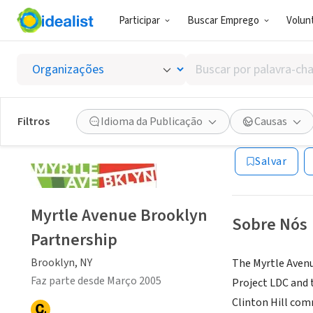
Participar
Buscar Emprego
Volunt
ONG (SETOR 
Buscar
Myrtle
por
palavra-
chave,
Filtros
Idioma da Publicação
Causas
Brooklyn, NY
|
ww
habilidades
ou
Salvar
interesses
Myrtle Avenue Brooklyn
Sobre Nós
Partnership
Brooklyn, NY
The Myrtle Avenu
Faz parte desde Março 2005
Project LDC and 
Clinton Hill com