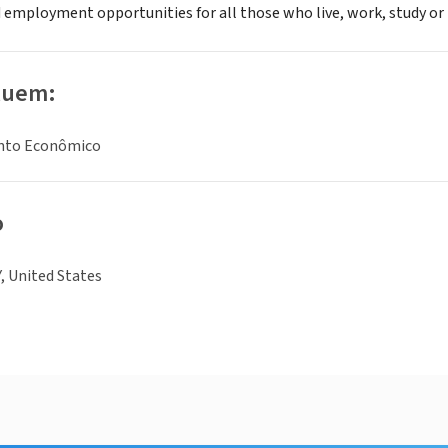
 employment opportunities for all those who live, work, study or h
luem:
nto Econômico
o
, United States