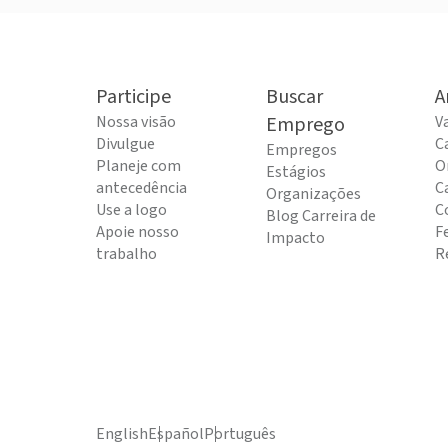
Participe
Buscar
A
Nossa visão
Emprego
V
Divulgue
C
Empregos
Planeje com
O
Estágios
antecedência
C
Organizações
Use a logo
C
Blog Carreira de
Apoie nosso
F
Impacto
trabalho
R
English
Español
Português