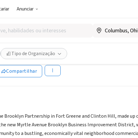
ariar
Anunciar
SOCIAL)
 Avenue Brooklyn Partnershi
Tipo de Organização
w.myrtleavenue.org
Compartilhar
e Brooklyn Partnership in Fort Greene and Clinton Hill, made up 
the new Myrtle Avenue Brooklyn Business Improvement District, w
munity to a bustling, economically vital neighborhood commercial 