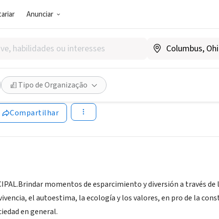
ariar
Anunciar
SOCIAL)
ión Heroes de Colores
Tipo de Organização
lombia
|
fundacionheroesdecolores.org
Compartilhar
AL.Brindar momentos de esparcimiento y diversión a través de la l
vencia, el autoestima, la ecología y los valores, en pro de la const
ociedad en general.