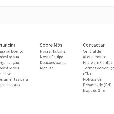
nunciar
Sobre Nós
Contactar
aga ou Evento
Nossa História
Central de
adastre sua
Nossa Equipe
Atendimento
rganização
Doações para a
Entre em Contat
adastre seu
Idealist
Termos de Serviç
oletivo
(EN)
erramentas para
Política de
ecrutadores
Privacidade (EN)
Mapa do Site