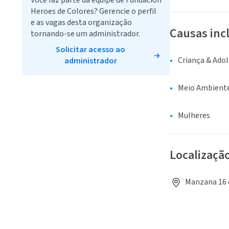
Você faz parte da equipe de Fundación
Heroes de Colores? Gerencie o perfil
e as vagas desta organização
Causas inc
tornando-se um administrador.
Solicitar acesso ao
Criança & Ado
administrador
Meio Ambiente
Mulheres
Localizaçã
Manzana 16 