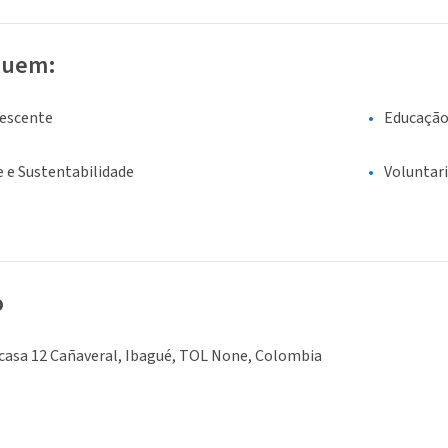
luem:
lescente
Educaçã
 e Sustentabilidade
Voluntar
o
casa 12 Cañaveral, Ibagué, TOL None, Colombia