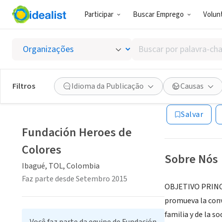
Participar
Buscar Emprego
Volunt
ONG (SETOR 
Buscar
Fundac
por
palavra-
chave,
Filtros
Idioma da Publicação
Causas
Ibagué, TOL, Co
habilidades
ou
Salvar
interesses
Fundación Heroes de
Colores
Sobre Nós
Ibagué, TOL, Colombia
Faz parte desde Setembro 2015
OBJETIVO PRINCIP
promueva la convi
familia y de la s