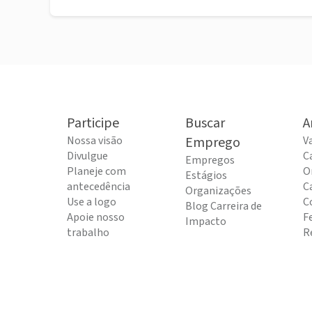
Participe
Buscar
A
Nossa visão
Emprego
V
Divulgue
C
Empregos
Planeje com
O
Estágios
antecedência
C
Organizações
Use a logo
C
Blog Carreira de
Apoie nosso
F
Impacto
trabalho
R