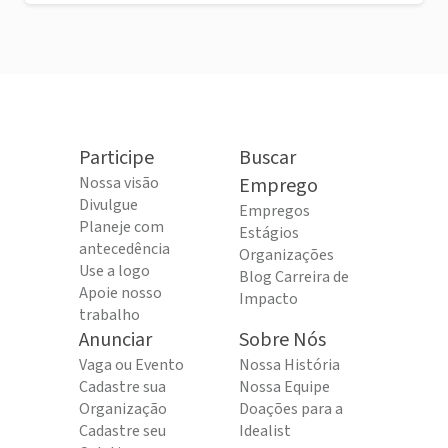
Participe
Buscar
Nossa visão
Emprego
Divulgue
Empregos
Planeje com
Estágios
antecedência
Organizações
Use a logo
Blog Carreira de
Apoie nosso
Impacto
trabalho
Anunciar
Sobre Nós
Vaga ou Evento
Nossa História
Cadastre sua
Nossa Equipe
Organização
Doações para a
Cadastre seu
Idealist