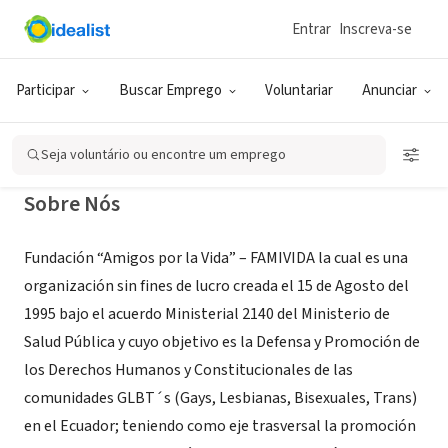
Entrar
Inscreva-se
ONG (SETOR SOCIAL)
Fundación Amigos por la Vida
Participar
Buscar Emprego
Voluntariar
Anunciar
Guayaquil, G, Equador
|
fundacion-famivida.webnode.es
Seja voluntário ou encontre um emprego
Sobre Nós
Fundación “Amigos por la Vida” – FAMIVIDA la cual es una
organización sin fines de lucro creada el 15 de Agosto del
1995 bajo el acuerdo Ministerial 2140 del Ministerio de
Salud Pública y cuyo objetivo es la Defensa y Promoción de
los Derechos Humanos y Constitucionales de las
comunidades GLBT´s (Gays, Lesbianas, Bisexuales, Trans)
en el Ecuador; teniendo como eje trasversal la promoción