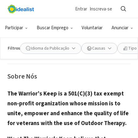
Entrar
Inscreva-se
ONG (SETOR SOCIAL)
The Warrior's Keep
Participar
Buscar Emprego
Voluntariar
Anunciar
McKinney, TX
|
www.thewarriorskeep.org/
Filtros
Idioma da Publicação
Causas
Tipo
Sobre Nós
The Warrior’s Keep is a 501(C)(3) tax exempt
non-profit organization whose mission is to
unite, empower and enhance the quality of life
for veterans with the use of Outdoor Therapy.