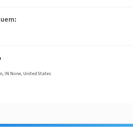
luem:
o
, IN None, United States