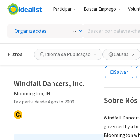
Participar
Buscar Emprego
Volunt
ONG (SETOR 
Buscar
Windfal
por
palavra-
chave,
Filtros
Idioma da Publicação
Causas
Bloomington, I
habilidades
ou
Salvar
interesses
Windfall Dancers, Inc.
Bloomington, IN
Sobre Nós
Faz parte desde Agosto 2009
Windfall Dancers
governed by a boa
Bloomington whe