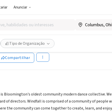
ariar
Anunciar
SOCIAL)
l Dancers, Inc.
Tipo de Organização
N
|
www.windfalldancers.org
Compartilhar
 is Bloomington's oldest community modern dance collective. We are
rd of directors. Windfall is comprised of a community of people w
re the community can come together to create, learn, and enjoy