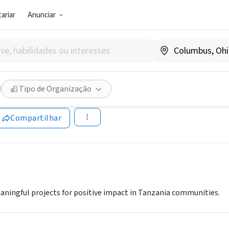
ariar
Anunciar
SOCIAL)
ering Service in Tanzania ( V
Tipo de Organização
ânia
|
vosta.org/about.html
Compartilhar
aningful projects for positive impact in Tanzania communities.