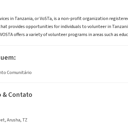
vices in Tanzania, or VoSTa, is a non-profit organization registe
t provides opportunities for individuals to volunteer in Tanzani
 VOSTA offers a variety of volunteer programs in areas such as e
luem:
nto Comunitário
o & Contato
et, Arusha, TZ