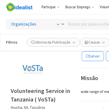
Participar
Buscar Emprego
Volunt
ONG (SETOR 
Buscar
Volunte
por
palavra-
chave,
Filtros
Idioma da Publicação
Causas
Arusha, XA, Tanz
habilidades
ou
Salvar
interesses
Missão
Volunteering Service in
wide range of me
Tanzania ( VoSTa)
Arusha, XA, Tanzânia