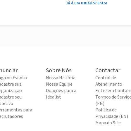
Já é um usuário? Entre
nunciar
Sobre Nós
Contactar
aga ou Evento
Nossa História
Central de
adastre sua
Nossa Equipe
Atendimento
rganização
Doações para a
Entre em Contat
adastre seu
Idealist
Termos de Serviç
oletivo
(EN)
erramentas para
Política de
ecrutadores
Privacidade (EN)
Mapa do Site