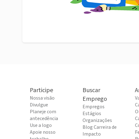
Participe
Buscar
A
Nossa visão
Emprego
V
Divulgue
C
Empregos
Planeje com
O
Estágios
antecedência
C
Organizações
Use a logo
C
Blog Carreira de
Apoie nosso
F
Impacto