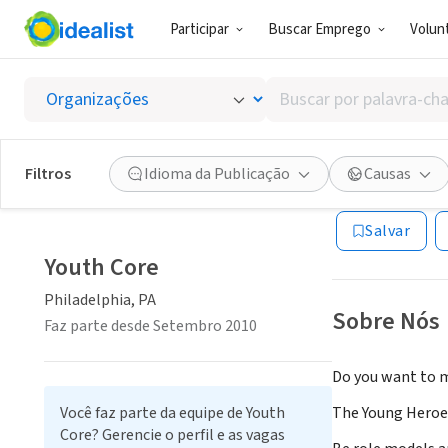
Participar
Buscar Emprego
Volunt
ONG (SETOR 
Buscar
Youth 
por
palavra-
chave,
Filtros
Idioma da Publicação
Causas
Philadelphia, PA
habilidades
ou
Salvar
interesses
Youth Core
Philadelphia, PA
Sobre Nós
Faz parte desde Setembro 2010
Do you want to ma
Você faz parte da equipe de Youth
The Young Heroes
Core? Gerencie o perfil e as vagas