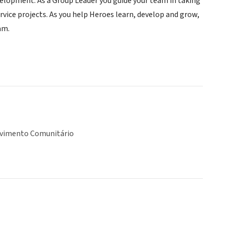
development. As a Group Leader you guide your team in taking
vice projects. As you help Heroes learn, develop and grow,
am.
vimento Comunitário