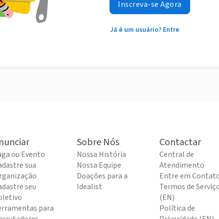
Inscreva-se Agora
Já é um usuário? Entre
nunciar
Sobre Nós
Contactar
aga ou Evento
Nossa História
Central de
adastre sua
Nossa Equipe
Atendimento
rganização
Doações para a
Entre em Contat
adastre seu
Idealist
Termos de Serviç
oletivo
(EN)
erramentas para
Política de