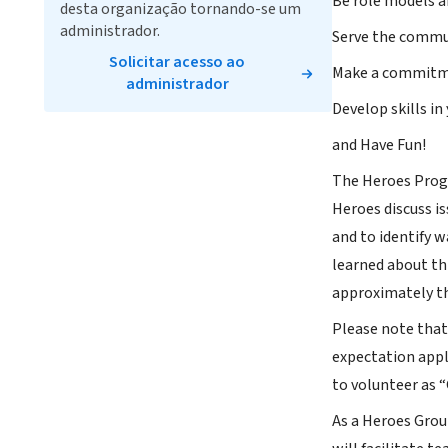
Be role models 
desta organização tornando-se um
administrador.
Serve the commu
Solicitar acesso ao
Make a commitm
administrador
Develop skills in
and Have Fun!
The Heroes Progr
Heroes discuss i
and to identify 
learned about th
approximately t
Please note that
expectation appl
to volunteer as 
As a Heroes Grou