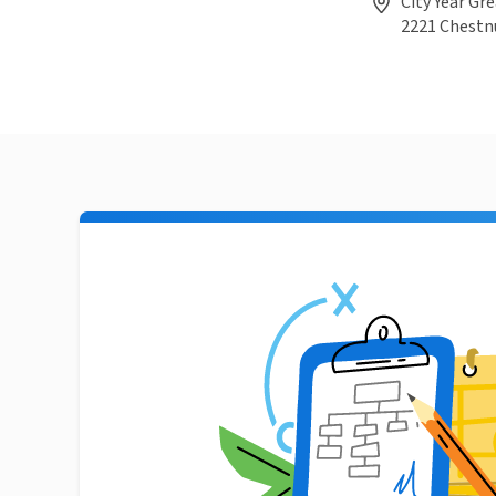
City Year Gr
2221 Chestnu