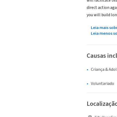
will facilitate t
direct action ag
you will build l
Leia mais sob
Leia menos s
Causas inc
Criança & Ado
Voluntariado
Localizaçã