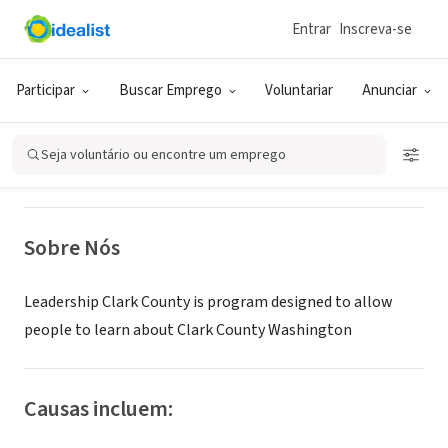
Entrar
Inscreva-se
ONG (SETOR SOCIAL)
Leadership Clark County
Participar
Buscar Emprego
Voluntariar
Anunciar
Vancouver, WA
|
www.leadershipclarkcounty.com
Seja voluntário ou encontre um emprego
Sobre Nós
Leadership Clark County is program designed to allow
people to learn about Clark County Washington
Causas incluem: