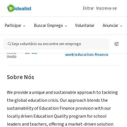
Entrar
Inscreva-se
ONG (SETOR SOCIAL)
Opportunity International
Participar
Buscar Emprego
Voluntariar
Anunciar
EduFinance
Seja voluntário ou encontre um emprego
London,
www.opportunity.org.uk/what-
England,
edufinance.org/what-
|
|
we-do/how-we-
Reino
we-do/
work/education-finance
Unido
Sobre Nós
We provide a unique and sustainable approach to tackling
the global education crisis. Our approach blends the
sustainability of Education Finance provision with our
locally driven Education Quality program for school
leaders and teachers, offering a market-driven solution