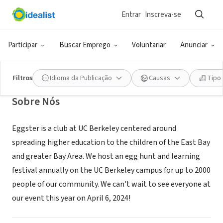
Entrar
Inscreva-se
ONG (SETOR SOCIAL)
Eggster at UC Berkeley
Participar
Buscar Emprego
Voluntariar
Anunciar
Berkeley, CA
|
eggster.org/
Filtros
Idioma da Publicação
Causas
Tipo
Sobre Nós
Eggster is a club at UC Berkeley centered around
spreading higher education to the children of the East Bay
and greater Bay Area. We host an egg hunt and learning
festival annually on the UC Berkeley campus for up to 2000
people of our community. We can't wait to see everyone at
our event this year on April 6, 2024!