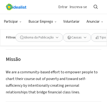
Entrar
Inscreva-se
ONG (SETOR SOCIAL)
PARTNERS FOR CHANGE TRI-VALLEY
Participar
Buscar Emprego
Voluntariar
Anunciar
LIVERMORE, CA
|
pfctv.org
Filtros
Idioma da Publicação
Causas
Tipo
Missão
We are a community-based effort to empower people to
chart their course out of poverty and toward self-
sufficiency by intentionally creating personal
relationships that bridge financial class lines.