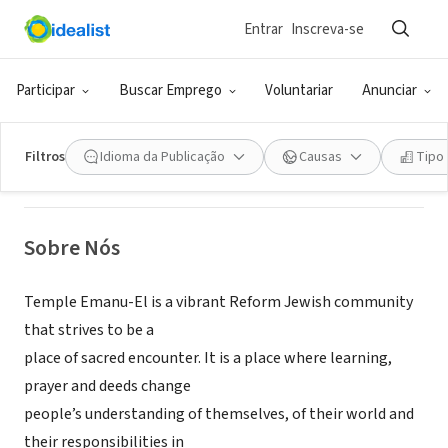
Entrar
Inscreva-se
ONG (SETOR SOCIAL)
Temple Emanu-El, Dallas
Participar
Buscar Emprego
Voluntariar
Anunciar
Dallas, TX
|
www.tedallas.org
Filtros
Idioma da Publicação
Causas
Tipo
Sobre Nós
Temple Emanu-El is a vibrant Reform Jewish community
that strives to be a
place of sacred encounter. It is a place where learning,
prayer and deeds change
people’s understanding of themselves, of their world and
their responsibilities in