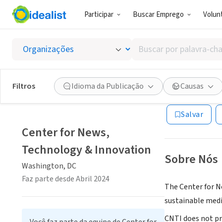
Participar
Buscar Emprego
Volunt
ONG (SETOR 
Buscar
Center 
por
palavra-
chave,
Filtros
Idioma da Publicação
Causas
Washington, DC
|
habilidades
ou
Salvar
interesses
Center for News,
Technology & Innovation
Sobre Nós
Washington, DC
Faz parte desde Abril 2024
The Center for N
sustainable medi
CNTI does not pre