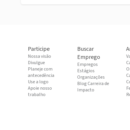
Participe
Buscar
A
Nossa visão
Emprego
V
Divulgue
C
Empregos
Planeje com
O
Estágios
antecedência
C
Organizações
Use a logo
C
Blog Carreira de
Apoie nosso
F
Impacto
trabalho
R