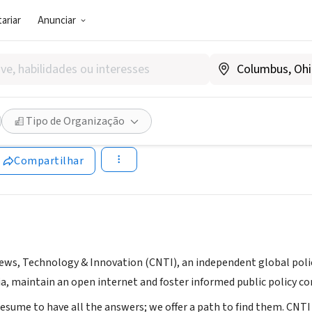
ariar
Anunciar
SOCIAL)
for News, Technology & Inno
Tipo de Organização
innovating.news
Compartilhar
ews, Technology & Innovation (CNTI), an independent global poli
a, maintain an open internet and foster informed public policy co
sume to have all the answers; we offer a path to find them. CNTI p