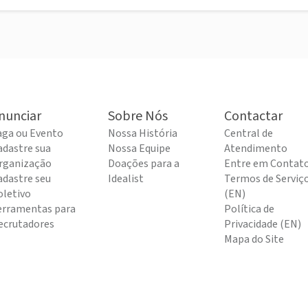
nunciar
Sobre Nós
Contactar
aga ou Evento
Nossa História
Central de
adastre sua
Nossa Equipe
Atendimento
rganização
Doações para a
Entre em Contat
adastre seu
Idealist
Termos de Serviç
oletivo
(EN)
erramentas para
Política de
ecrutadores
Privacidade (EN)
Mapa do Site