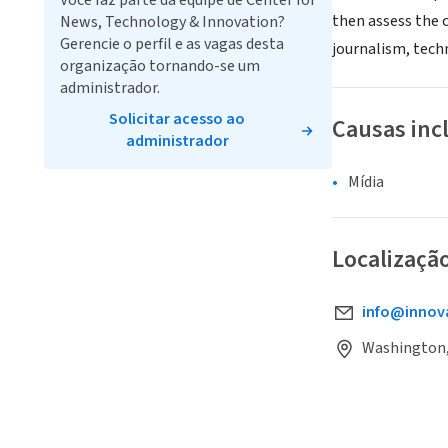
Você faz parte da equipe de Center for
then assess the c
News, Technology & Innovation?
Gerencie o perfil e as vagas desta
journalism, tech
organização tornando-se um
administrador.
Solicitar acesso ao
Causas inc
administrador
Mídia
Localizaçã
info@innov
Washington,