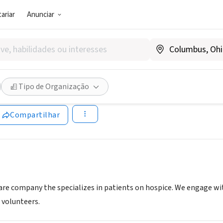
ariar
Anunciar
SOCIAL)
 Hospice of Houston
Tipo de Organização
borhospice.com
Compartilhar
are company the specializes in patients on hospice. We engage 
 volunteers.