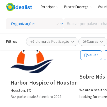
Participar
Buscar Emprego
Volunt
ONG (SETOR 
Buscar
Harbor
por
palavra-
chave,
Filtros
Idioma da Publicação
Causas
Houston, TX
|
har
habilidades
ou
Salvar
interesses
Sobre Nós
Harbor Hospice of Houston
We are a healthc
Houston, TX
Faz parte desde Setembro 2024
looking for more