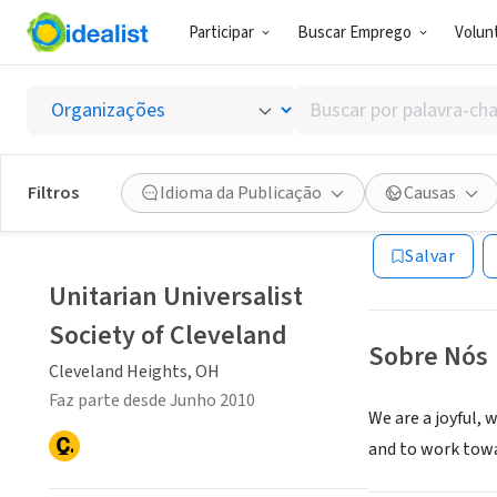
Participar
Buscar Emprego
Volunt
ONG (SETOR 
Buscar
Unitari
por
palavra-
chave,
Filtros
Idioma da Publicação
Causas
Cleveland Heigh
habilidades
ou
Salvar
interesses
Unitarian Universalist
Society of Cleveland
Sobre Nós
Cleveland Heights, OH
Faz parte desde Junho 2010
We are a joyful, 
and to work towa