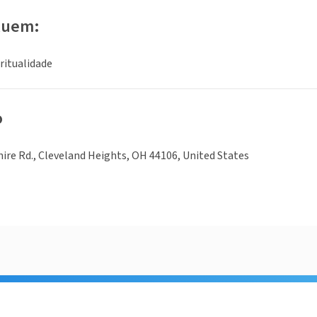
luem:
iritualidade
o
ire Rd., Cleveland Heights, OH 44106, United States