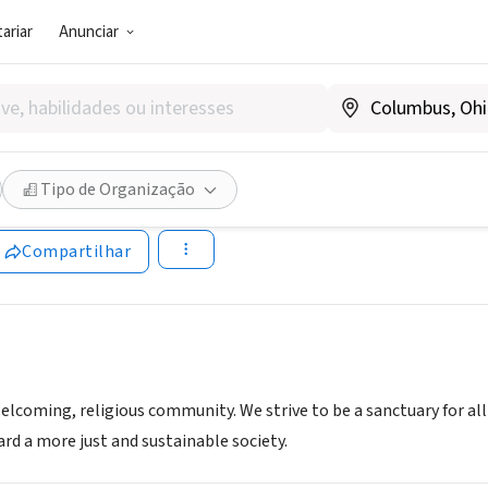
ariar
Anunciar
SOCIAL)
an Universalist Society of Cl
Tipo de Organização
ts, OH
|
www.uucleveland.org
Compartilhar
welcoming, religious community. We strive to be a sanctuary for all
rd a more just and sustainable society.