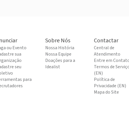
nunciar
Sobre Nós
Contactar
aga ou Evento
Nossa História
Central de
adastre sua
Nossa Equipe
Atendimento
rganização
Doações para a
Entre em Contat
adastre seu
Idealist
Termos de Serviç
oletivo
(EN)
erramentas para
Política de
ecrutadores
Privacidade (EN)
Mapa do Site