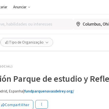
ariar
Anunciar
Tipo de Organização
SOCIAL)
ón Parque de estudio y Refl
adrid, Espanha
|
fundparquenavasdelrey.org/
Compartilhar