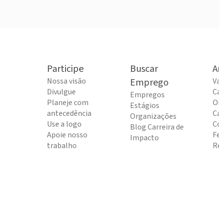
Participe
Buscar
A
Nossa visão
Emprego
V
Divulgue
C
Empregos
Planeje com
O
Estágios
antecedência
C
Organizações
Use a logo
C
Blog Carreira de
Apoie nosso
F
Impacto
trabalho
R