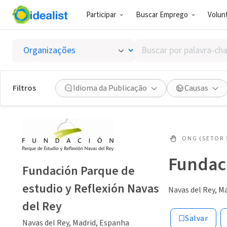
Participar
Buscar Emprego
Volunt
Buscar
por
palavra-
chave,
Filtros
Idioma da Publicação
Causas
habilidades
ou
interesses
ONG (SETOR 
Fundaci
Fundación Parque de
estudio y Reflexión Navas
Navas del Rey, M
del Rey
Salvar
Navas del Rey, Madrid, Espanha