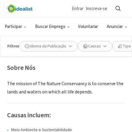
Entrar
Inscreva-se
ONG (SETOR SOCIAL)
The Nature Conservancy,
Participar
Buscar Emprego
Voluntariar
Anunciar
Massachusetts Chapter
Filtros
Idioma da Publicação
Causas
Tipo
Boston, MA
|
www.nature.org/massachusetts
Sobre Nós
The mission of The Nature Conservancy is to conserve the
lands and waters on which all life depends.
Causas incluem:
Meio Ambiente e Sustentabilidade