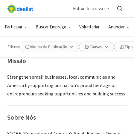
Entrar
Inscreva-se
ONG (SETOR SOCIAL)
Charleston WV SCORE
Participar
Buscar Emprego
Voluntariar
Anunciar
Charleston, WV
|
www.wvscore.org
Filtros
Idioma da Publicação
Causas
Tipo
Missão
Strengthen small businesses, local communities and
America by supporting our nation's proud heritage of
entrepreneurs seeking opportunities and building success.
Sobre Nós
SCORE "Counselors of America’s Small Business Owners"