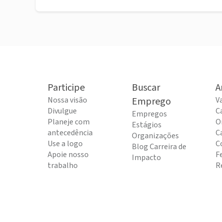
Participe
Buscar
A
Nossa visão
Emprego
V
Divulgue
C
Empregos
Planeje com
O
Estágios
antecedência
C
Organizações
Use a logo
C
Blog Carreira de
Apoie nosso
F
Impacto
trabalho
R