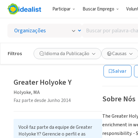
Participar
Buscar Emprego
Volunt
ONG (SETOR 
Buscar
Greater
por
palavra-
chave,
Filtros
Idioma da Publicação
Causas
Holyoke, MA
|
www
habilidades
ou
Salvar
interesses
Greater Holyoke Y
Holyoke, MA
Sobre Nós
Faz parte desde Junho 2014
The Greater Holy
enrichment in we
Você faz parte da equipe de Greater
responsibility. -
Holyoke Y? Gerencie o perfil e as