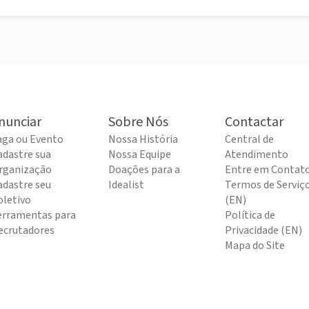
nunciar
Sobre Nós
Contactar
aga ou Evento
Nossa História
Central de
adastre sua
Nossa Equipe
Atendimento
rganização
Doações para a
Entre em Contat
adastre seu
Idealist
Termos de Serviç
oletivo
(EN)
erramentas para
Política de
ecrutadores
Privacidade (EN)
Mapa do Site