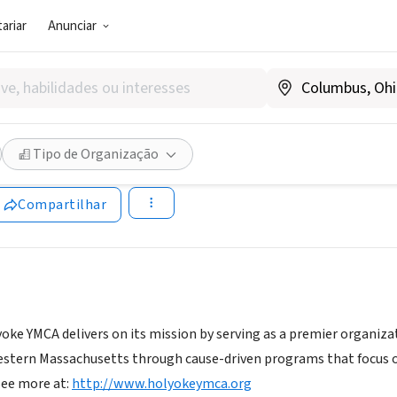
ariar
Anunciar
SOCIAL)
 Holyoke Y
Tipo de Organização
.holyokeurbanbikeshop.org
Compartilhar
oke YMCA delivers on its mission by serving as a premier organi
stern Massachusetts through cause-driven programs that focus o
 See more at:
http://www.holyokeymca.org