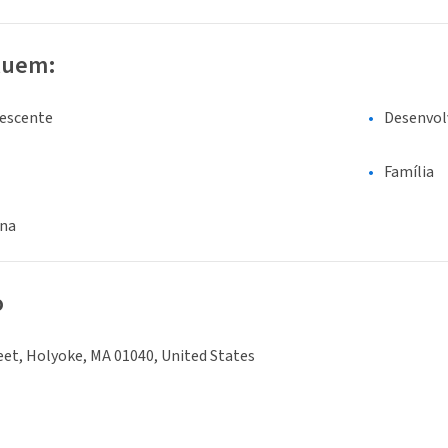
luem:
lescente
Desenvol
Família
ina
o
eet, Holyoke, MA 01040, United States