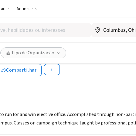
ariar
Anunciar
SOCIAL)
s Campaign School at Yale U
Tipo de Organização
www.wcsyale.org
Compartilhar
o run for and win elective office. Accomplished through non-part
campus. Classes on campaign technique taught by professional poli