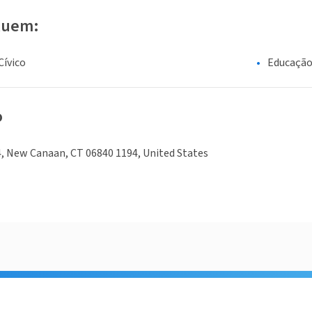
luem:
ívico
Educaçã
o
, New Canaan, CT 06840 1194, United States