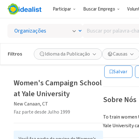
Participar
Buscar Emprego
Volunt
ONG (SETOR 
Buscar
Women'
por
palavra-
chave,
Filtros
Idioma da Publicação
Causas
New Canaan, CT
|
habilidades
ou
Salvar
interesses
Women's Campaign School
at Yale University
Sobre Nós
New Canaan, CT
Faz parte desde Julho 1999
To train women t
Yale University 