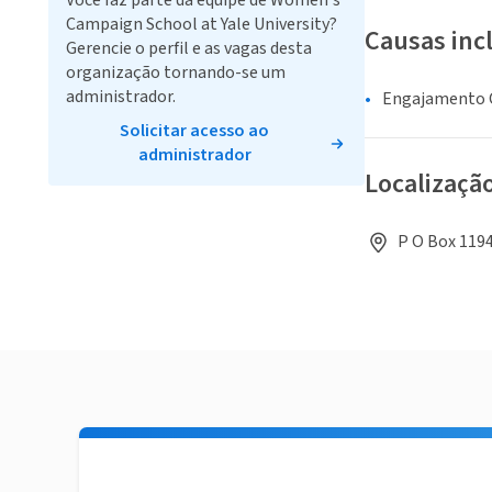
Você faz parte da equipe de Women's
Campaign School at Yale University?
Causas inc
Gerencie o perfil e as vagas desta
organização tornando-se um
administrador.
Engajamento C
Solicitar acesso ao
administrador
Localizaçã
P O Box 1194