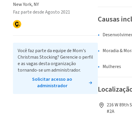
New York, NY
Faz parte desde Agosto 2021
Causas inc
Desenvolvime
Você faz parte da equipe de Mom's
Moradia & Mor
Christmas Stocking? Gerencie o perfil
e as vagas desta organização
Mulheres
tornando-se um administrador.
Solicitar acesso ao
administrador
Localizaçã
216 W 89th S
#2A