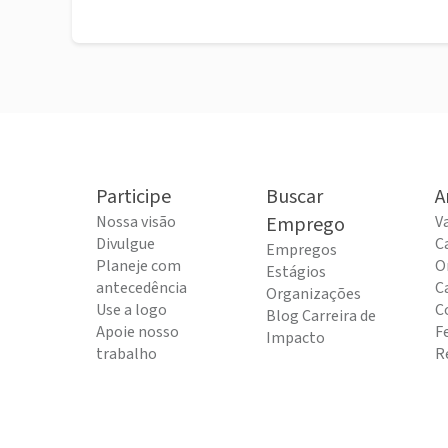
Participe
Buscar
A
Nossa visão
Emprego
V
Divulgue
C
Empregos
Planeje com
O
Estágios
antecedência
C
Organizações
Use a logo
C
Blog Carreira de
Apoie nosso
F
Impacto
trabalho
R