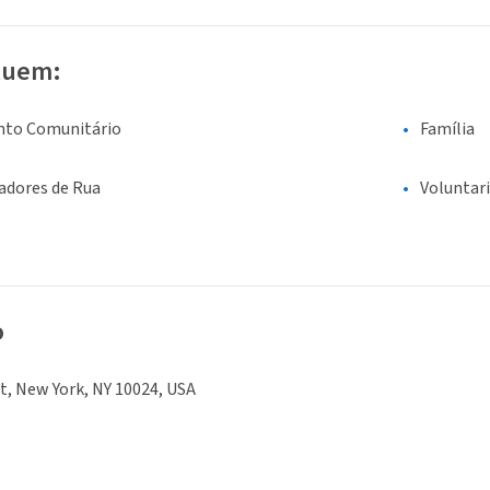
luem:
nto Comunitário
Família
adores de Rua
Voluntar
o
t, New York, NY 10024, USA