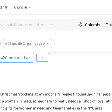
ariar
Anunciar
SOCIAL)
Christmas Stocking
Tipo de Organização
mschristmasstocking.com
Compartilhar
Christmas Stocking at my mother's request, found upon her passing
to a woman in need, someone who really needs a "shot of love" at h
nd gifts for women in need and their families in the NYC area.