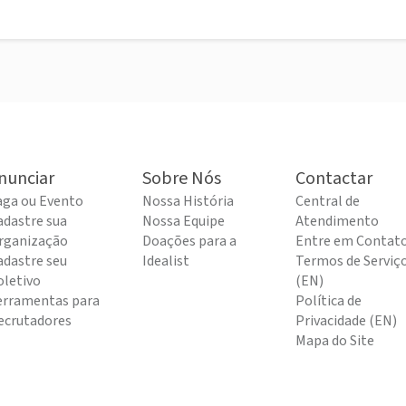
nunciar
Sobre Nós
Contactar
aga ou Evento
Nossa História
Central de
adastre sua
Nossa Equipe
Atendimento
rganização
Doações para a
Entre em Contat
adastre seu
Idealist
Termos de Serviç
oletivo
(EN)
erramentas para
Política de
ecrutadores
Privacidade (EN)
Mapa do Site