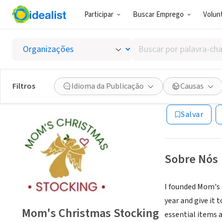
Participar
Buscar Emprego
Volunt
ONG (SETOR 
Buscar
Mom's 
por
palavra-
chave,
Filtros
Idioma da Publicação
Causas
New York, NY
|
mo
habilidades
ou
Salvar
interesses
Sobre Nós
I founded Mom's 
year and give it 
Mom's Christmas Stocking
essential items a