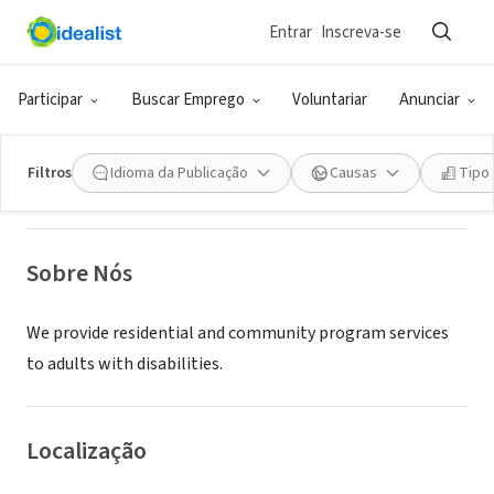
Entrar
Inscreva-se
ONG (SETOR SOCIAL)
Independence Advocates of Maine
Participar
Buscar Emprego
Voluntariar
Anunciar
Orono, ME
|
www.iamsupports.org
Filtros
Idioma da Publicação
Causas
Tipo
Sobre Nós
We provide residential and community program services
to adults with disabilities.
Localização