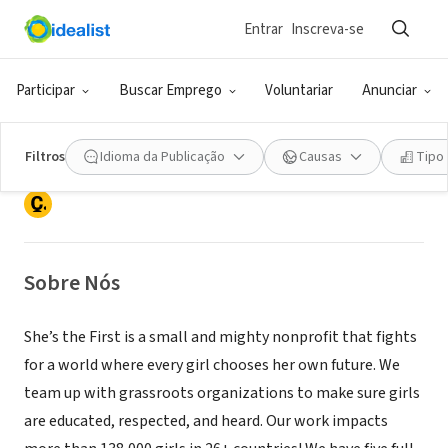
Entrar
Inscreva-se
ONG (SETOR SOCIAL)
Participar
Buscar Emprego
Voluntariar
Anunciar
She's the First
Filtros
Idioma da Publicação
Causas
Tipo
New York, NY
|
www.shesthefirst.org
Sobre Nós
She’s the First is a small and mighty nonprofit that fights
for a world where every girl chooses her own future. We
team up with grassroots organizations to make sure girls
are educated, respected, and heard. Our work impacts